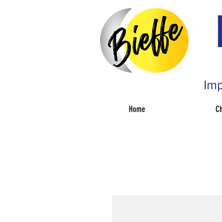
Imp
Home
Ch